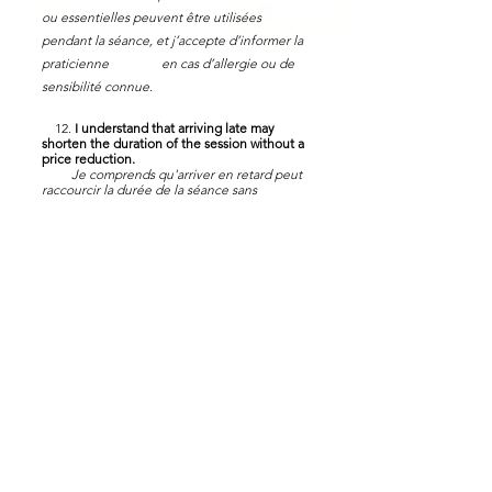
ou essentielles peuvent être utilisées
pendant la séance, et j’accepte d’informer la
praticienne en cas d’allergie ou de
sensibilité connue.
12.
I understand that arriving late may
shorten the duration of the session without a
price reduction.
Je comprends qu'arriver en retard peut
raccourcir la durée de la séance sans
réduction de prix.
13.
I confirm that I have read, understood,
and agreed to this disclaimer.
Je confirme
avoir lu, compris et accepté cette décharge.