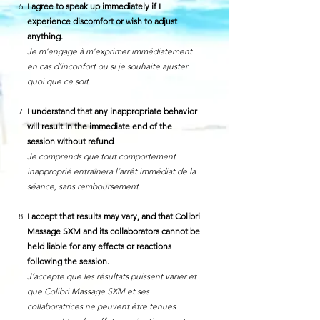
I agree to speak up immediately if I
experience discomfort or wish to adjust
anything.
Je m’engage à m’exprimer immédiatement
en cas d’inconfort ou si je souhaite ajuster
quoi que ce soit.
I understand that any inappropriate behavior
will result in the immediate end of the
session without refund
.
Je comprends que tout comportement
inapproprié entraînera l’arrêt immédiat de la
séance, sans remboursement.
I accept that results may vary, and that Colibri
Massage SXM and its collaborators cannot be
held liable for any effects or reactions
following the session.
J’accepte que les résultats puissent varier et
que Colibri Massage SXM et ses
collaboratrices ne peuvent être tenues