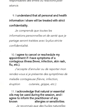
responsables des effets ou réactions post-
séance.
9.
I understand that all personal and health
information I share will be treated with strict
confidentiality.
Je comprends que toutes les
informations personnelles et de santé que je
partage seront traitées avec la plus stricte
confidentialité.
10.
I agree to cancel or reschedule my
appointment if I have symptoms of a
contagious illness (fever, infection, skin rash,
flu, etc.).
J’accepte d’annuler ou de reporter mon
rendez-vous si je présente des symptômes de
maladie contagieuse (fièvre, infection,
éruption cutanée, grippe, etc.).
11.
I acknowledge that natural or essential
oils may be used during the session, and I
agree to inform the practitioner of any
known allergies or sensitivities
.
Je reconnais que des huiles naturelles