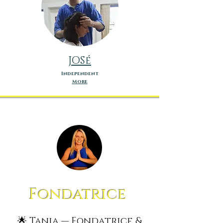
JOSé
Independent
More
Fondatrice
🌟 Tania — Fondatrice &