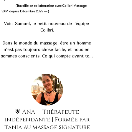
(Travaille en collaboration avec Colibri Massage
SXM depuis Décembre 2025 — )
Voici Samuel, le petit nouveau de l'équipe 
Colibri.

Dans le monde du massage, être un homme 
n'est pas toujours chose facile, et nous en 
sommes conscients. Ce qui compte avant tout 
pour nous, c'est l'énergie, l'intention et la 
qualité de la présence. Dès votre première 
rencontre avec Samuel, son calme, sa 
sérénité et sa présence rassurante 
instaurent naturellement un climat de bien-
être. Il est aimable, généreux, profondément 
respectueux et digne de confiance.

🌟 ANA — Thérapeute
Samuel est un massothérapeute 
indépendante | Formée par
professionnel spécialisé en massage relaxant, 
tania au massage signature
en massage des tissus profonds, en massage 