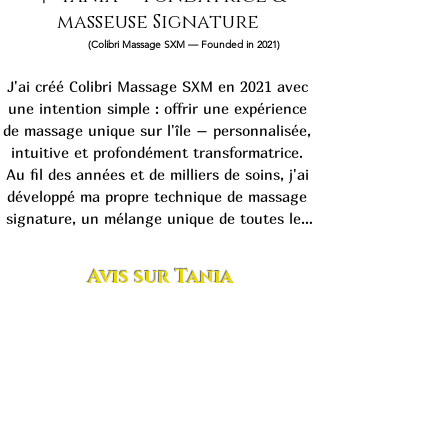
masseuse Signature
(Colibri Massage SXM — Founded in 2021)
J'ai créé Colibri Massage SXM en 2021 avec 
une intention simple : offrir une expérience 
de massage unique sur l'île – personnalisée, 
intuitive et profondément transformatrice. 
Au fil des années et de milliers de soins, j'ai 
développé ma propre technique de massage 
signature, un mélange unique de toutes les 
techniques que j'ai apprises et 
perfectionnées.

Avis sur Tania
Mon approche est holistique et intuitive. 
J'associe la précision du massage des tissus 
profonds, des mouvements lents et relaxants, 
des étirements, le travail sur les points de 
pression, la libération émotionnelle et 
l'alignement énergétique. Chaque séance est 
adaptée en temps réel au corps, à la 