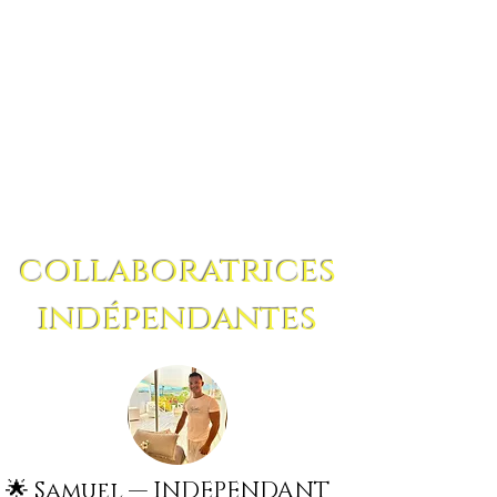
toujours guidée par l'écoute, le respect et 
l'attention. Chaque séance est conçue pour 
libérer les tensions, améliorer la mobilité et 
favoriser le bien-être physique et mental, 
dans un espace sécurisant, bienveillant et 
équilibré, en parfaite harmonie avec l'esprit 
Colibri.
collaboratrices
indépendantes
🌟 Samuel — INDEPENDANT