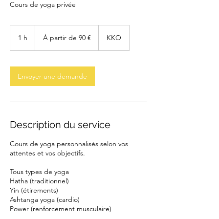
Cours de yoga privée
À
partir
1 h
1
À partir de 90 €
KKO
de
90
euros
Envoyer une demande
Description du service
Cours de yoga personnalisés selon vos
attentes et vos objectifs.
Tous types de yoga
Hatha (traditionnel)
Yin (étirements)
Ashtanga yoga (cardio)
Power (renforcement musculaire)